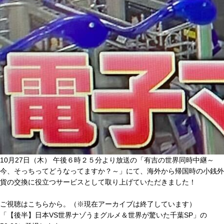
10月27日（木） 午後６時２５分より放送の「有吉の世界同時中継～
今、そっちってどうなってますか？～」にて、海外から帰国時の小銭外
貨の交換に役立つサービスとして取り上げていただきました！
ご視聴は
こちら
から。（※現在アーカイブは終了しています）
「【後半】日本VS世界ナゾうまグルメ＆世界が驚いた千葉SP」の