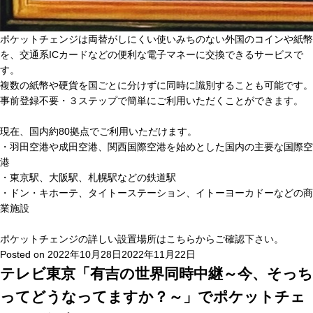
ポケットチェンジは両替がしにくい使いみちのない外国のコインや紙幣
を、交通系ICカードなどの便利な電子マネーに交換できるサービスで
す。
複数の紙幣や硬貨を国ごとに分けずに同時に識別することも可能です。
事前登録不要・３ステップで簡単にご利用いただくことができます。
現在、国内約80拠点でご利用いただけます。
・羽田空港や成田空港、関西国際空港を始めとした国内の主要な国際空
港
・東京駅、大阪駅、札幌駅などの鉄道駅
・ドン・キホーテ、タイトーステーション、イトーヨーカドーなどの商
業施設
ポケットチェンジの詳しい設置場所は
こちら
からご確認下さい。
Posted on
2022年10月28日
2022年11月22日
テレビ東京「有吉の世界同時中継～今、そっち
ってどうなってますか？～」でポケットチェ