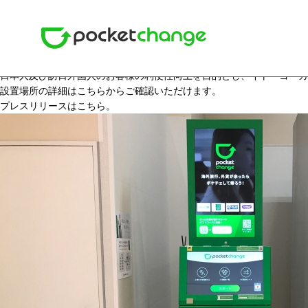
月別: 2020年6月
Posted on
2020年06月16日
2020年06月17日
イトーヨーカドー大森店に設置されました
日本人及び訪日外国人のお客様の利便性向上を目的とし、イトーヨーカ
設置場所の詳細は
こちら
からご確認いただけます。
プレスリリースは
こちら
。