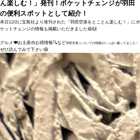
ん楽しむ！」発刊！ポケットチェンジが羽田
の便利スポットとして紹介！
本日12/2に宝島社
より発刊された「羽田空港をとことん楽しむ！」
にポ
ケットチェンジの情報も掲載いただきました
😆
🙌
グルメ
🍽️
お土産
👜
お得情報
🔍
など
羽田空港
についての情報がいっぱい載ってました！
ぜひ読んでみて下さい😄