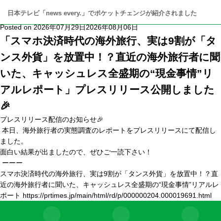
カテゴリー: MEDIA
日本テレビ「news every.」でポケットチェンジが紹介されました
Posted on
2026年07月29日
2026年08月06日
「スマホ決済時代の海外旅行、実は9割が「タ
ンス外貨」を放置中！？直近の海外旅行者に聞
いた、キャッシュレス全盛期の“現金事情”リ
アルレポート」プレスリリース公開しました
🎉
プレスリリース配信のお知らせ🎉
本日、海外旅行者の実態調査のレポートをプレスリリースにて配信し
ました。
面白い結果が出ましたので、ぜひご一読下さい！
ーーー
スマホ決済時代の海外旅行、実は9割が「タンス外貨」を放置中！？直
近の海外旅行者に聞いた、キャッシュレス全盛期の“現金事情”リアルレ
ポート
https://
prtimes.jp/main/html/rd/p
/000000204.000019691.html