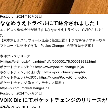
Posted on
2024年10月02日
ななめうえトラベルにて紹介されました！
エレビスタ株式会社
が運営するななめうえトラベルにて紹介されま
し
た。
【六本木ヒルズ/ラフォーレ原宿に新規設置！】
外貨を電子マネーやギ
フトコードに交換できる「Pocket Change」が設置先を拡充！
本件プレスリリース
▶
https://prtimes.jp/main/html/rd/p/000000175.000019691.html
ポケットチェンジHP：
https://www.pocket-change.jp/ja/
ポケットチェンジの使い方：
https://pckt.ch/webpamphlet
ポケットチェンジ公式X：
https://x.com/PocketChangeFX
ポケットチェンジ 端末メンテナンス情報：
https://x.com/PocketChangeOps
Posted on
2024年07月04日
VOIX Biz にてポケットチェンジのリリースが
紹介されました！