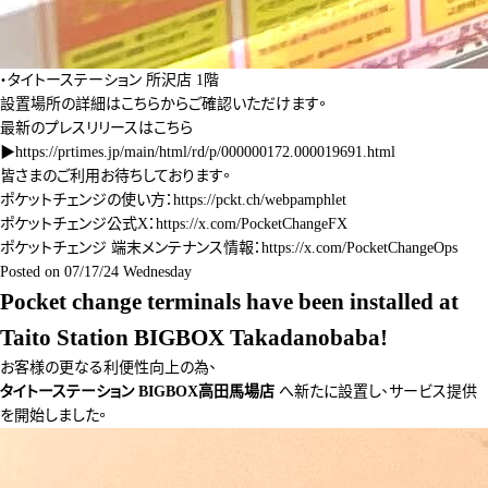
・タイトーステーション 所沢店 1階
設置場所の詳細は
こちら
からご確認いただけます。
最新のプレスリリースはこちら
▶
https://prtimes.jp/main/html/rd/p/000000172.000019691.html
皆さまのご利用お待ちしております。
ポケットチェンジの使い方：
https://pckt.ch/webpamphlet
ポケットチェンジ公式X：
https://x.com/PocketChangeFX
ポケットチェンジ 端末メンテナンス情報：
https://x.com/PocketChangeOps
Posted on
07/17/24 Wednesday
Pocket change terminals have been installed at
Taito Station BIGBOX Takadanobaba!
お客様の更なる利便性向上の為、
タイトーステーション BIGBOX高田馬場店
へ新たに設置し、サービス提供
を開始しました。