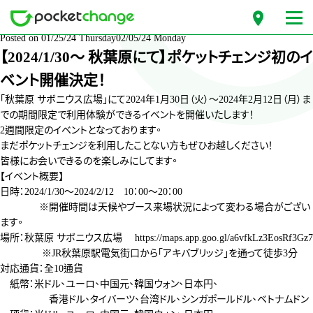
月份: 2024 年 1 月
Posted on
01/25/24 Thursday
02/05/24 Monday
【2024/1/30～ 秋葉原にて】ポケットチェンジ初のイ
ベント開催決定！
「秋葉原 サボニウス広場」にて2024年1月30日（火）～2024年2月12日（月）ま
での期間限定で利用体験ができるイベントを開催いたします！
2週間限定のイベントとなっております。
まだポケットチェンジを利用したことない方もぜひお越しください！
皆様にお会いできるのを楽しみにしてます。
【イベント概要】
日時：2024/1/30～2024/2/12 10：00～20：00
※開催時間は天候やブース来場状況によって変わる場合がござい
ます。
場所：秋葉原 サボニウス広場
https://maps.app.goo.gl/a6vfkLz3EosRf3Gz7
※JR秋葉原駅電気街口から「アキバブリッジ」を通って徒歩3分
対応通貨：全10通貨
紙幣：米ドル、ユーロ、中国元、韓国ウォン、日本円、
香港ドル、タイバーツ、台湾ドル、シンガポールドル、ベトナムドン