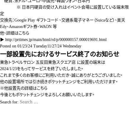
硬貨：米ドル、ユーロ、中国元、韓国ウォン、日本円
※ 日本円硬貨の受け入れはイベント会場に設置している端末限
定
交換先：Google Play ギフトコード 、交通系電子マネー（Suicaなど）、楽天
Edy、Amazonギフト券、WAON 等
他、詳細はこちら
▶
http://prtimes.jp/main/html/rd/p/000000157.000019691.html
Posted on
01/23/24 Tuesday
11/27/24 Wednesday
一部設置先におけるサービス終了のお知らせ
東急トラベルサロン 五反田東急スクエア店 に設置の端末は
2024/1/23をもってサービスを終了いたしました。
これまで多くのお客様にご利用いただき、誠にありがとうございました。
他の設置場所では引き続きポケットチェンジをご利用いただけます。
※他設置先の詳細は
こちら
今後ともポケットチェンジをよろしくお願いいたします。
Search for: