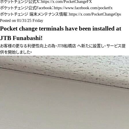
ポケットチェンジ公式X：
https://x.com/PocketChangeFX
ポケットチェンジ公式Facebook：
https://www.facebook.com/pocketfx
ポケットチェンジ 端末メンテナンス情報：
https://x.com/PocketChangeOps
Posted on
01/31/25 Friday
Pocket change terminals have been installed at
JTB Funabashi!
お客様の更なる利便性向上の為、JTB船橋店 へ新たに設置し、サービス提
供を開始しました。