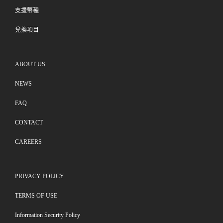
支援幣種
兌換項目
ABOUT US
NEWS
FAQ
CONTACT
CAREERS
PRIVACY POLICY
TERMS OF USE
Information Security Policy