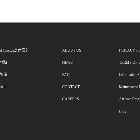
ket Change是什麼？
ABOUT US
PRIVACY P
地點
NEWS
TERMS OF 
幣種
FAQ
Information S
項目
CONTACT
Maintenance 
CAREERS
Affiliate Pro
Blog