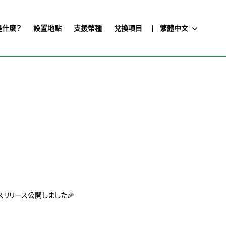
e是什麼？
設置地點
支援幣種
兌換項目
繁體中文
リリース公開しました🎉