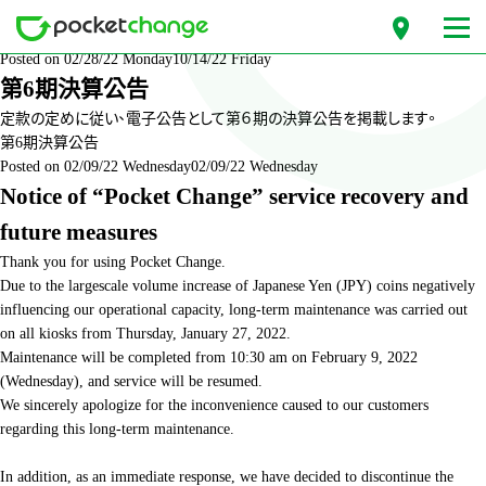
月份: 2022 年 2 月
Posted on
02/28/22 Monday
10/14/22 Friday
第6期決算公告
定款の定めに従い、電子公告として第６期の決算公告を掲載します。
第6期決算公告
Posted on
02/09/22 Wednesday
02/09/22 Wednesday
Notice of “Pocket Change” service recovery and
future measures
Thank you for using Pocket Change.
Due to the largescale volume increase of Japanese Yen (JPY) coins negatively
influencing our operational capacity, long-term maintenance was carried out
on all kiosks from Thursday, January 27, 2022.
Maintenance will be completed from 10:30 am on February 9, 2022
(Wednesday), and service will be resumed.
We sincerely apologize for the inconvenience caused to our customers
regarding this long-term maintenance.
In addition, as an immediate response, we have decided to discontinue the