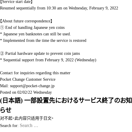
【Service start date】
Resumed sequentially from 10:30 am on Wednesday, February 9, 2022
【About future correspondence】
① End of handling Japanese yen coins
* Japanese yen banknotes can still be used.
* Implemented from the time the service is restored
② Partial hardware update to prevent coin jams
* Sequential support from February 9, 2022 (Wednesday)
Contact for inquiries regarding this matter
Pocket Change Customer Service
Mail: support@pocket-change.jp
Posted on
02/02/22 Wednesday
(日本語) 一部設置先におけるサービス終了のお知
らせ
对不起，此内容只适用于
日文
。
Search for: