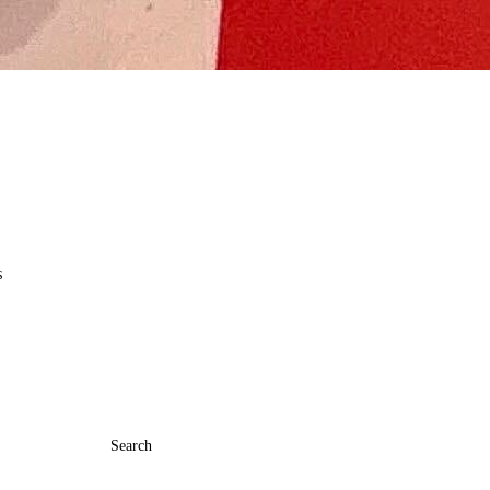
s
Search