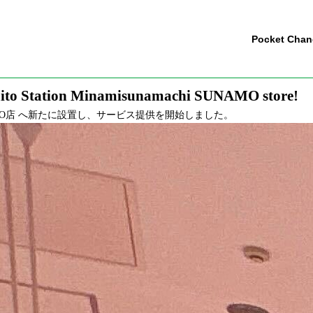
Pocket Cha
 Taito Station Minamisunamachi SUNAMO store!
 Taito Station Minamisunamachi SUNAMO store!
MO店 へ新たに設置し、サービス提供を開始しました。