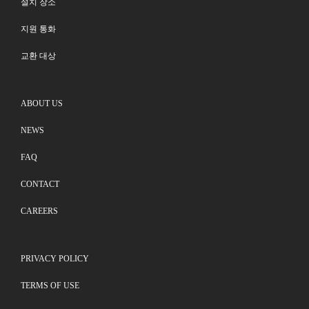
설치 장소
지원 통화
교환 대상
ABOUT US
NEWS
FAQ
CONTACT
CAREERS
PRIVACY POLICY
TERMS OF USE