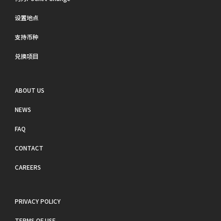
设置地点
支持币种
兑换项目
ABOUT US
NEWS
FAQ
CONTACT
CAREERS
PRIVACY POLICY
TERMS OF USE