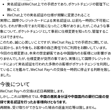
実名認証はWeChat上での手続きであり、ポケットチェンジの管理下に
無いこと
WeChat上での実名認証の仕様が頻繁に変更されること
実際に、国際クレジットカードによる実名認証は、以前も一時的に不可能に
なり、それが数ヶ月でまた可能になったこと等がありましたが、このような事
象について、ポケットチェンジとして事前に仕様変更を知ったり、管理するこ
とはできません。
このため、誠に心苦しいことですが、WeChat Pay上での手続きに関しては、
以前から、また今後も、お客様の自己責任でのご利用をお願いしています。
今回の仕様変更は、本来の想定顧客である中国国内のお客様には影響があ
りませんでしたが、仕様変更が突然の事であり、実情として国際クレジットカ
ードによって実名認証を行われた多数のお客様がポケットチェンジを利用し
ていることを鑑みて、WeChat Payへの交換を一時的に停止する判断を致し
ました。
今後について
WeChat Payへの交換は近日再開致します。
しかし、これは現時点では、
中国の居民身分証や中国国内の銀行口座の登
録で実名認証を行ったお客様向けとなります。
再開後、受け取りができなかった場合の返金対応等は致しません。