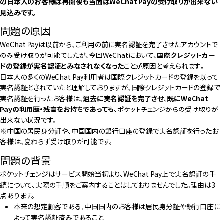
の日本人のお客様は再開後も当面はWeChat Payの受け取りが出来ない
見込みです。
問題の原因
WeChat Payは以前から、ご利用の前に実名認証を完了させたアカウントで
のみ受け取りが可能でしたが、今回WeChatにおいて、
国際クレジットカー
ドの登録が実名認証とみなされなくなった
ことが原因と考えられます
。
日本人の多くのWeChat Pay利用者は国際クレジットカードの登録を以って
実名認証とされていたと理解しておりますが、国際クレジットカードの登録で
実名認証を行ったお客様は、
過去に実名認証を完了させ、既にWeChat
Payの利用歴・残高をお持ちであっても
、ポケットチェンジからの受け取りが
出来ない状況です。
※中国の居民身分証や、中国国内の銀行口座の登録で実名認証を行ったお
客様は、変わらず受け取りが可能です。
問題の背景
ポケットチェンジはサービス開始当初より、WeChat Pay上で実名認証の手
続について、実際の手順をご案内することはしておりませんでした。理由は3
点あります。
本来の想定顧客である、中国国内のお客様は居民身分証や銀行口座に
よって実名認証済みであること