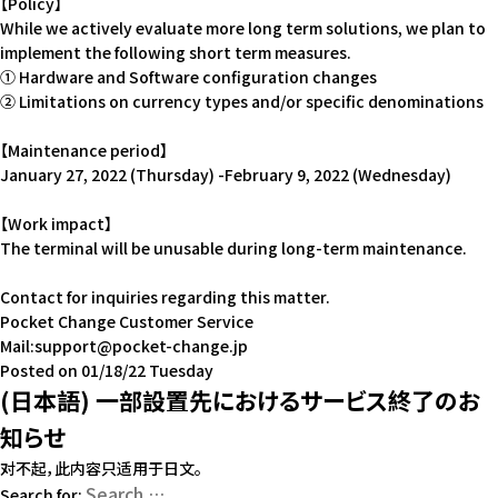
【Policy】
While we actively evaluate more long term solutions, we plan to
implement the following short term measures.
① Hardware and Software configuration changes
② Limitations on currency types and/or specific denominations
【Maintenance period】
January 27, 2022 (Thursday) -February 9, 2022 (Wednesday)
【Work impact】
The terminal will be unusable during long-term maintenance.
Contact for inquiries regarding this matter.
Pocket Change Customer Service
Mail:support@pocket-change.jp
Posted on
01/18/22 Tuesday
(日本語) 一部設置先におけるサービス終了のお
知らせ
对不起，此内容只适用于
日文
。
Search for: