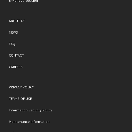
E-Money / Voucher
ABOUT US
NEWS
FAQ
CONTACT
CAREERS
PRIVACY POLICY
TERMS OF USE
Information Security Policy
Maintenance Information