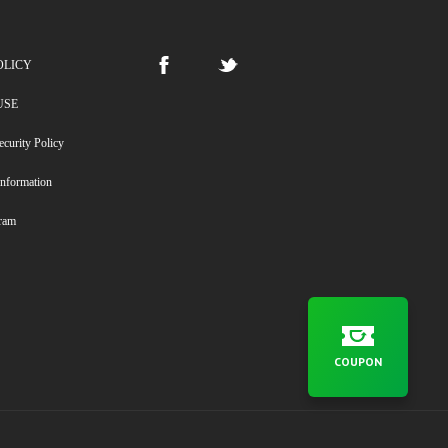
OLICY
USE
ecurity Policy
Information
gram
COUPON