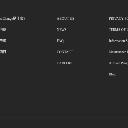
ket Change是什麼？
ABOUT US
PRIVACY P
地點
NEWS
TERMS OF 
幣種
FAQ
Information S
項目
CONTACT
Maintenance 
CAREERS
Affiliate Pro
Blog