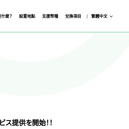
e是什麼？
設置地點
支援幣種
兌換項目
繁體中文
ビス提供を開始！！