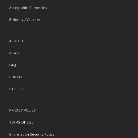
Acceptable Currencies
E-Money / Voucher
ABOUT US
NEWS
FAQ
CONTACT
CAREERS
PRIVACY POLICY
TERMS OF USE
Information Security Policy