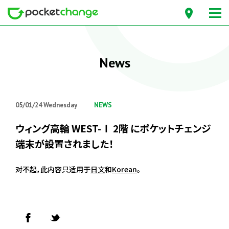
News
05/01/24 Wednesday
NEWS
ウィング高輪 WEST-Ⅰ 2階 にポケットチェンジ
端末が設置されました！
对不起，此内容只适用于
日文
和
Korean
。